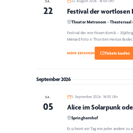
22. August 2026 · 18:00 Uhr
SA.
22
Festival der wortlosen
Theater Metronom - Theatersaal
Festival der wortlosen Komik – 30jähr
Ménard Foto © Thorsten Heinze Bodeck
MEHR ERFAHREN
September 2026
5. September 2026 · 14:00 Uhr
SA.
05
Alice im Solarpunk od
Springhornhof
Es scheint ein Tag wie jeder andere zu sei