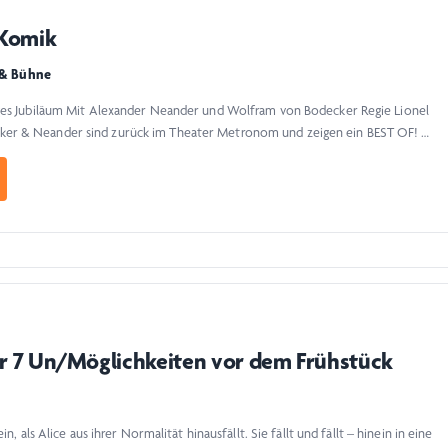
 Komik
 & Bühne
iges Jubiläum Mit Alexander Neander und Wolfram von Bodecker Regie Lionel
er & Neander sind zurück im Theater Metronom und zeigen ein BEST OF! …
er 7 Un/Möglichkeiten vor dem Frühstück
n, als Alice aus ihrer Normalität hinausfällt. Sie fällt und fällt – hinein in eine