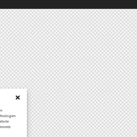
um
chnologien
ebsite
stimmte