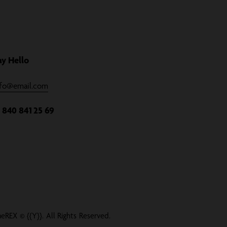
ay Hello
nfo@email.com
1 840 841 25 69
meREX
© {{Y}}. All Rights Reserved.