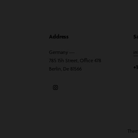
Address
S
Germany —
i
785 15h Street, Office 478
+
Berlin, De 81566
The