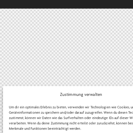
Zustimmung verwalten
Um dir ein optimales Erlebnis zu bieten, verwenden wir Technologien wie Cookies, 
Geräteinformationen zu speichern und/oder darauf zuzugreifen. Wenn du diesen Te
zustimmst, können wir Daten wie das Surfverhalten oder eindeutige IDs auf dieser W
verarbeiten. Wenn du deine Zustimmung nicht erteilst oder zurückziehst, können be
Merkmale und Funktionen beeinträchtigt werden.