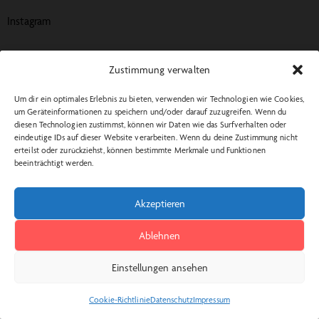
Instagram
Newsletter
Zustimmung verwalten
[mc4wp_form id="461" element_id="style-9"]
Um dir ein optimales Erlebnis zu bieten, verwenden wir Technologien wie Cookies,
um Geräteinformationen zu speichern und/oder darauf zuzugreifen. Wenn du
diesen Technologien zustimmst, können wir Daten wie das Surfverhalten oder
eindeutige IDs auf dieser Website verarbeiten. Wenn du deine Zustimmung nicht
ThemeREX
© {{Y}}. All Rights Reserved.
erteilst oder zurückziehst, können bestimmte Merkmale und Funktionen
beeinträchtigt werden.
Akzeptieren
Ablehnen
Einstellungen ansehen
Cookie-Richtlinie
Datenschutz
Impressum