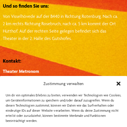
Und so finden Sie uns:
Von Visselhövede auf der B440 in Richtung Rotenburg.
Nach ca.
2 km rechts Richtung Rosebruch, nach ca. 5 km kommt der Ort
Hütthof.
Auf der rechten Seite gelegen befindet sich das
Theater in der 2. Halle des Gutshofes.
Kontakt:
Theater Metronom
Hütthof 1, 27374, Visselhövede
Zustimmung verwalten
info@theater-metronom.de
Um dir ein optimales Erlebnis zu bieten, verwenden wir Technologien wie Cookies,
Tel.: 04262 – 1351
um Geräteinformationen zu speichern und/oder darauf zuzugreifen. Wenn du
diesen Technologien zustimmst, können wir Daten wie das Surfverhalten oder
eindeutige IDs auf dieser Website verarbeiten. Wenn du deine Zustimmung nicht
Wichtige Links:
Social Media:
erteilst oder zurückziehst, können bestimmte Merkmale und Funktionen
beeinträchtigt werden.
Insta
Datenschutzerklärung