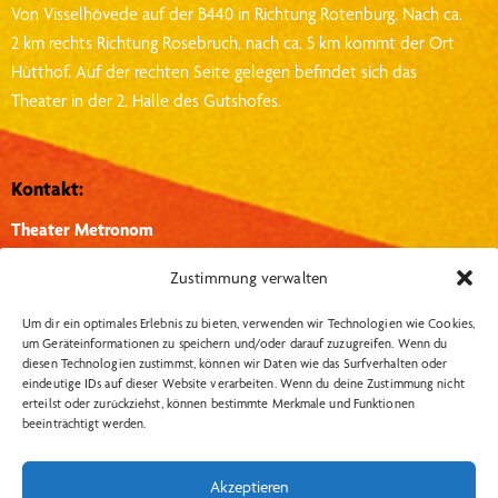
Von Visselhövede auf der B440 in Richtung Rotenburg.
Nach ca.
2 km rechts Richtung Rosebruch, nach ca. 5 km kommt der Ort
Hütthof.
Auf der rechten Seite gelegen befindet sich das
Theater in der 2. Halle des Gutshofes.
Kontakt:
Theater Metronom
Hütthof 1, 27374, Visselhövede
Zustimmung verwalten
info@theater-metronom.de
Um dir ein optimales Erlebnis zu bieten, verwenden wir Technologien wie Cookies,
Tel.: 04262 – 1351
um Geräteinformationen zu speichern und/oder darauf zuzugreifen. Wenn du
diesen Technologien zustimmst, können wir Daten wie das Surfverhalten oder
eindeutige IDs auf dieser Website verarbeiten. Wenn du deine Zustimmung nicht
Wichtige Links:
Social Media:
erteilst oder zurückziehst, können bestimmte Merkmale und Funktionen
beeinträchtigt werden.
Insta
Datenschutzerklärung
Impressum
Akzeptieren