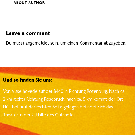
ABOUT AUTHOR
Leave a comment
Du musst
angemeldet
sein, um einen Kommentar abzugeben.
Und so finden Sie uns:
Von Visselhövede auf der B440 in Richtung Rotenburg.
Nach ca.
2 km rechts Richtung Rosebruch, nach ca. 5 km kommt der Ort
Hütthof.
Auf der rechten Seite gelegen befindet sich das
Theater in der 2. Halle des Gutshofes.