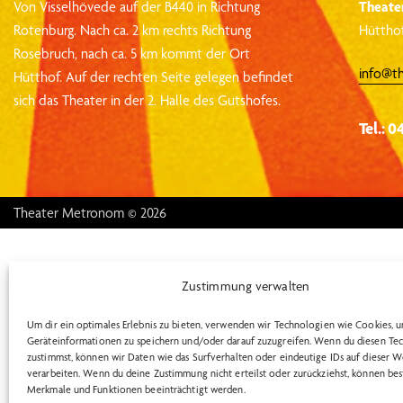
Von Visselhövede auf der B440 in Richtung
Theate
Rotenburg.
Nach ca. 2 km rechts Richtung
Hütthof
Rosebruch, nach ca. 5 km kommt der Ort
info@t
Hütthof.
Auf der rechten Seite gelegen befindet
sich das Theater in der 2. Halle des Gutshofes.
Tel.: 0
Theater Metronom © 2026
Zustimmung verwalten
Um dir ein optimales Erlebnis zu bieten, verwenden wir Technologien wie Cookies, 
Geräteinformationen zu speichern und/oder darauf zuzugreifen. Wenn du diesen Te
zustimmst, können wir Daten wie das Surfverhalten oder eindeutige IDs auf dieser W
verarbeiten. Wenn du deine Zustimmung nicht erteilst oder zurückziehst, können be
Merkmale und Funktionen beeinträchtigt werden.