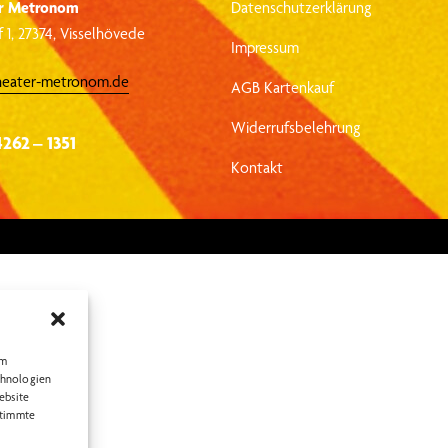
r Metronom
Datenschutzerklärung
 1, 27374, Visselhövede
Impressum
heater-metronom.de
AGB Kartenkauf
Widerrufsbelehrung
4262 – 1351
Kontakt
um
chnologien
ebsite
stimmte