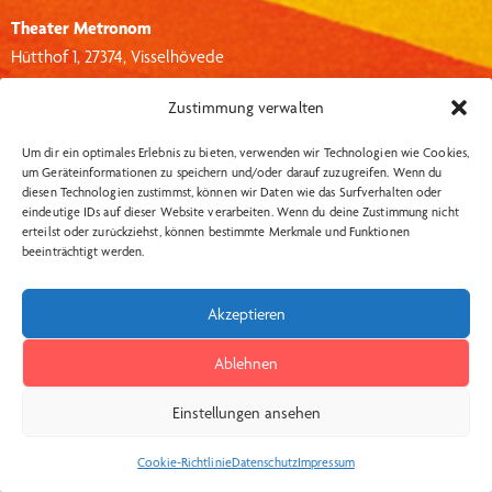
Theater Metronom
Hütthof 1, 27374, Visselhövede
info@theater-metronom.de
Zustimmung verwalten
Tel.: 04262 – 1351
Um dir ein optimales Erlebnis zu bieten, verwenden wir Technologien wie Cookies,
um Geräteinformationen zu speichern und/oder darauf zuzugreifen. Wenn du
Wichtige Links:
Social Media:
diesen Technologien zustimmst, können wir Daten wie das Surfverhalten oder
eindeutige IDs auf dieser Website verarbeiten. Wenn du deine Zustimmung nicht
Datenschutzerklärung
Insta
erteilst oder zurückziehst, können bestimmte Merkmale und Funktionen
beeinträchtigt werden.
Impressum
AGB Kartenkauf
Akzeptieren
Widerrufsbelehrung
Ablehnen
Kontakt
Einstellungen ansehen
Theater Metronom © 2026
Cookie-Richtlinie
Datenschutz
Impressum