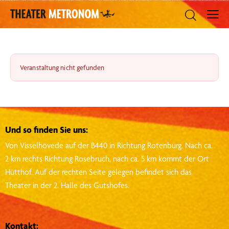
Veranstaltung nicht gefunden
Und so finden Sie uns:
Von Visselhövede auf der B440 in Richtung Rotenburg.
Nach ca.
2 km rechts Richtung Rosebruch, nach ca. 5 km kommt der Ort
Hütthof.
Auf der rechten Seite gelegen befindet sich das
Theater in der 2. Halle des Gutshofes.
Kontakt: