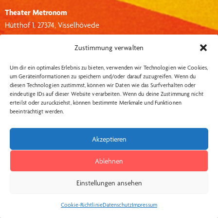
Theater Metronom
Hütthof 1, 27374, Visselhövede
info@theater-metronom.de
Zustimmung verwalten
Tel.: 04262 – 1351
Um dir ein optimales Erlebnis zu bieten, verwenden wir Technologien wie Cookies,
um Geräteinformationen zu speichern und/oder darauf zuzugreifen. Wenn du
Wichtige Links:
Social Media:
diesen Technologien zustimmst, können wir Daten wie das Surfverhalten oder
eindeutige IDs auf dieser Website verarbeiten. Wenn du deine Zustimmung nicht
Datenschutzerklärung
Insta
erteilst oder zurückziehst, können bestimmte Merkmale und Funktionen
beeinträchtigt werden.
Impressum
AGB Kartenkauf
Akzeptieren
Widerrufsbelehrung
Ablehnen
Kontakt
Einstellungen ansehen
Theater Metronom © 2026
Cookie-Richtlinie
Datenschutz
Impressum