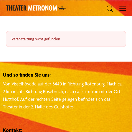
Veranstaltung nicht gefunden
Und so finden Sie uns:
Von Visselhövede auf der B440 in Richtung Rotenburg.
Nach ca.
2 km rechts Richtung Rosebruch, nach ca. 5 km kommt der Ort
Hütthof.
Auf der rechten Seite gelegen befindet sich das
Theater in der 2. Halle des Gutshofes.
Kontakt: