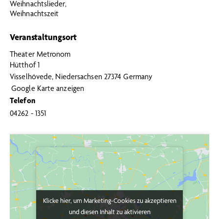
Weihnachtslieder
,
Weihnachtszeit
Veranstaltungsort
Theater Metronom
Hütthof 1
Visselhövede
,
Niedersachsen
27374
Germany
Google Karte anzeigen
Telefon
04262 - 1351
Klicke hier, um Marketing-Cookies zu akzeptieren
Klicke hier, um Marketing-Cookies zu akzeptieren
und diesen Inhalt zu aktivieren
und diesen Inhalt zu aktivieren