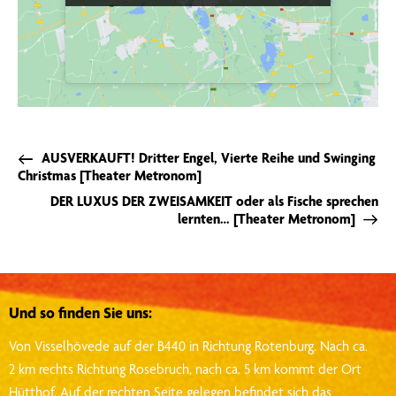
AUSVERKAUFT! Dritter Engel, Vierte Reihe und Swinging
Christmas [Theater Metronom]
DER LUXUS DER ZWEISAMKEIT oder als Fische sprechen
lernten… [Theater Metronom]
Und so finden Sie uns:
Von Visselhövede auf der B440 in Richtung Rotenburg.
Nach ca.
2 km rechts Richtung Rosebruch, nach ca. 5 km kommt der Ort
Hütthof.
Auf der rechten Seite gelegen befindet sich das