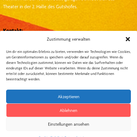
Theater in der 2. Halle des Gutshofes.
Kontakt:
Zustimmung verwalten
Theater Metronom
Hütthof 1, 27374, Visselhövede
Um dir ein optimales Erlebnis zu bieten, verwenden wir Technologien wie Cookies,
um Geräteinformationen zu speichern und/oder darauf zuzugreifen. Wenn du
info@theater-metronom.de
diesen Technologien zustimmst, können wir Daten wie das Surfverhalten oder
eindeutige IDs auf dieser Website verarbeiten. Wenn du deine Zustimmung nicht
Tel.: 04262 – 1351
erteilst oder zurückziehst, können bestimmte Merkmale und Funktionen
beeinträchtigt werden.
Wichtige Links:
Social Media:
Akzeptieren
Insta
Datenschutzerklärung
Impressum
Ablehnen
AGB Kartenkauf
Einstellungen ansehen
Widerrufsbelehrung