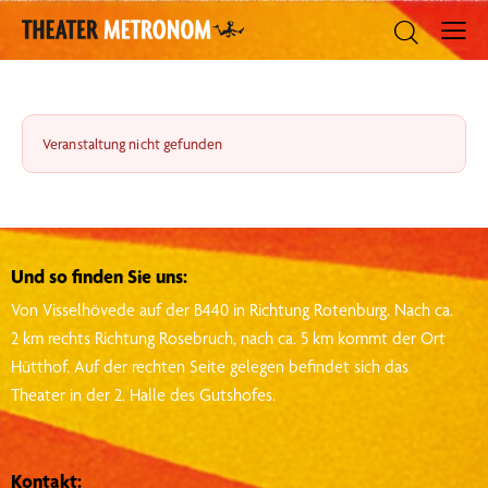
Veranstaltung nicht gefunden
Und so finden Sie uns:
Von Visselhövede auf der B440 in Richtung Rotenburg.
Nach ca.
2 km rechts Richtung Rosebruch, nach ca. 5 km kommt der Ort
Hütthof.
Auf der rechten Seite gelegen befindet sich das
Theater in der 2. Halle des Gutshofes.
Kontakt: