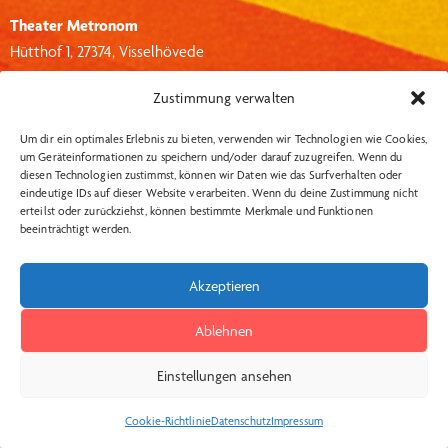
Theater Metronom
Hütthof 1, 27374, Visselhövede
info@theater-metronom.de
Zustimmung verwalten
Tel.: 04262 – 1351
Um dir ein optimales Erlebnis zu bieten, verwenden wir Technologien wie Cookies,
um Geräteinformationen zu speichern und/oder darauf zuzugreifen. Wenn du
Wichtige Links:
Social Media:
diesen Technologien zustimmst, können wir Daten wie das Surfverhalten oder
eindeutige IDs auf dieser Website verarbeiten. Wenn du deine Zustimmung nicht
Datenschutzerklärung
Insta
erteilst oder zurückziehst, können bestimmte Merkmale und Funktionen
beeinträchtigt werden.
Impressum
AGB Kartenkauf
Akzeptieren
Widerrufsbelehrung
Ablehnen
Kontakt
Einstellungen ansehen
Theater Metronom © 2026
Cookie-Richtlinie
Datenschutz
Impressum