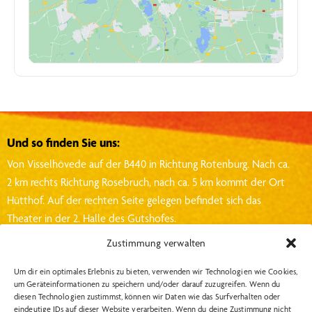
Und so finden Sie uns:
Von Visselhövede auf der B440 in Richtung Rotenburg.
Nach ca.
2 km rechts Richtung Rosebruch, nach ca. 5 km kommt der Ort
Hütthof.
Auf der rechten Seite gelegen befindet sich das
Theater in der 2. Halle des Gutshofes.
Zustimmung verwalten
Kontakt:
Um dir ein optimales Erlebnis zu bieten, verwenden wir Technologien wie Cookies,
um Geräteinformationen zu speichern und/oder darauf zuzugreifen. Wenn du
Theater Metronom
diesen Technologien zustimmst, können wir Daten wie das Surfverhalten oder
eindeutige IDs auf dieser Website verarbeiten. Wenn du deine Zustimmung nicht