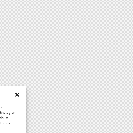
um
chnologien
ebsite
stimmte