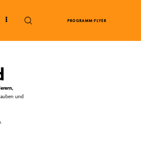
PROGRAMM-FLYER
d
erern,
glauben und
e
.