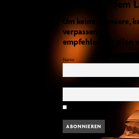
Immer auf dem L
Um keine Premiere, k
verpassen,
empfehlen wir allen 
Name
E-Mail-Adresse
Hiermit akzeptiere ich die
Datenschutzbestimmungen