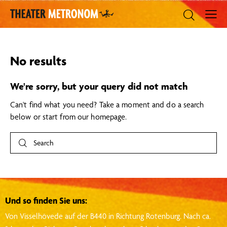
No results
We're sorry, but your query did not match
Can't find what you need? Take a moment and do a search
below or start from
our homepage
.
Und so finden Sie uns:
Von Visselhövede auf der B440 in Richtung Rotenburg.
Nach ca.