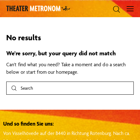
No results
We're sorry, but your query did not match
Can't find what you need? Take a moment and do a search
below or start from
our homepage
.
Und so finden Sie uns:
Von Visselhövede auf der B440 in Richtung Rotenburg.
Nach ca.