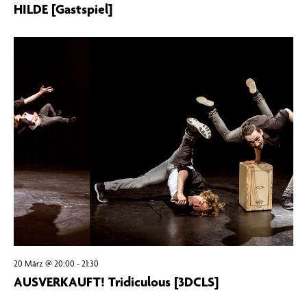
HILDE [Gastspiel]
20 März @ 20:00
-
21:30
AUSVERKAUFT! Tridiculous [3DCLS]