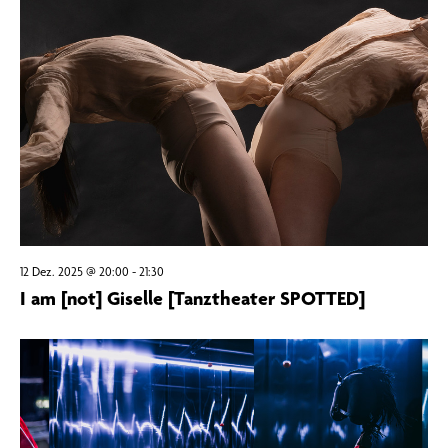
12 Dez. 2025 @ 20:00
-
21:30
I am [not] Giselle [Tanztheater SPOTTED]