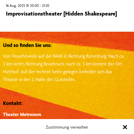
16 Aug. 2025 @ 20:00
-
21:30
Improvisationstheater [Hidden Shakespeare]
Und so finden Sie uns:
Von Visselhövede auf der B440 in Richtung Rotenburg.
Nach ca.
2 km rechts Richtung Rosebruch, nach ca. 5 km kommt der Ort
Hütthof.
Auf der rechten Seite gelegen befindet sich das
Theater in der 2. Halle des Gutshofes.
Kontakt:
Theater Metronom
Hütthof 1, 27374, Visselhövede
Zustimmung verwalten
info@theater-metronom.de