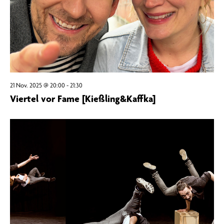
21 Nov. 2025 @ 20:00
-
21:30
Viertel vor Fame [Kießling&Kaffka]