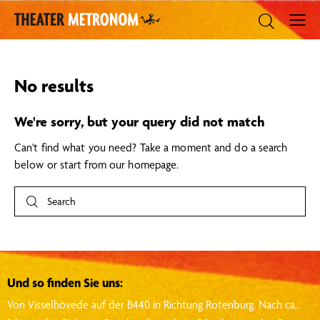
No results
We're sorry, but your query did not match
Can't find what you need? Take a moment and do a search
below or start from
our homepage
.
Und so finden Sie uns:
Von Visselhövede auf der B440 in Richtung Rotenburg.
Nach ca.