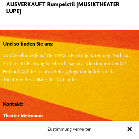
AUSVERKAUFT Rumpelstil [MUSIKTHEATER
LUPE]
Und so finden Sie uns:
Von Visselhövede auf der B440 in Richtung Rotenburg.
Nach ca.
2 km rechts Richtung Rosebruch, nach ca. 5 km kommt der Ort
Hütthof.
Auf der rechten Seite gelegen befindet sich das
Theater in der 2. Halle des Gutshofes.
Kontakt:
Theater Metronom
Hütthof 1, 27374, Visselhövede
Zustimmung verwalten
info@theater-metronom.de