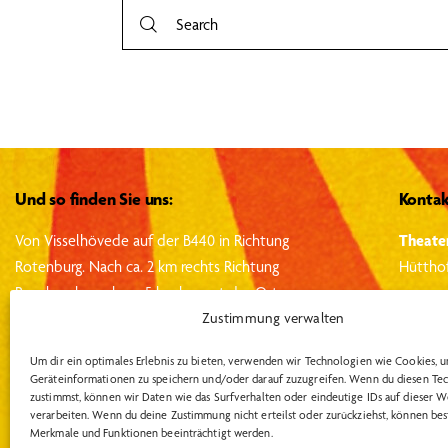
Und so finden Sie uns:
Kontak
Von Visselhövede auf der B440 in Richtung
Theate
Rotenburg.
Nach ca. 2 km rechts Richtung
Hütthof
Rosebruch, nach ca. 5 km kommt der Ort
info@t
Hütthof.
Auf der rechten Seite gelegen befindet
Zustimmung verwalten
sich das Theater in der 2. Halle des Gutshofes.
Tel.: 0
Um dir ein optimales Erlebnis zu bieten, verwenden wir Technologien wie Cookies, 
Geräteinformationen zu speichern und/oder darauf zuzugreifen. Wenn du diesen Te
zustimmst, können wir Daten wie das Surfverhalten oder eindeutige IDs auf dieser W
verarbeiten. Wenn du deine Zustimmung nicht erteilst oder zurückziehst, können be
Merkmale und Funktionen beeinträchtigt werden.