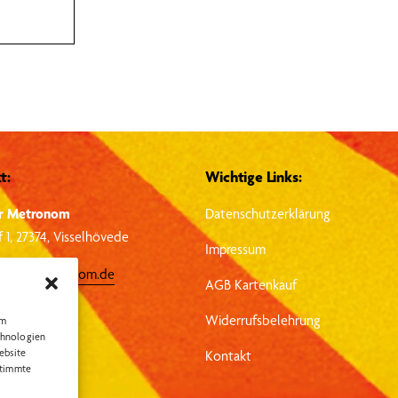
t:
Wichtige Links:
r Metronom
Datenschutzerklärung
 1, 27374, Visselhövede
Impressum
heater-metronom.de
AGB Kartenkauf
4262 – 1351
Widerrufsbelehrung
um
chnologien
ebsite
Kontakt
stimmte