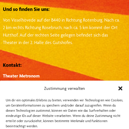
Und so finden Sie uns:
Von Visselhövede auf der B440 in Richtung Rotenburg.
Nach ca.
2 km rechts Richtung Rosebruch, nach ca. 5 km kommt der Ort
Hütthof.
Auf der rechten Seite gelegen befindet sich das
Theater in der 2. Halle des Gutshofes.
Kontakt:
Theater Metronom
Hütthof 1, 27374, Visselhövede
Zustimmung verwalten
info@theater-metronom.de
Um dir ein optimales Erlebnis zu bieten, verwenden wir Technologien wie Cookies,
Tel.: 04262 – 1351
um Geräteinformationen zu speichern und/oder darauf zuzugreifen. Wenn du
diesen Technologien zustimmst, können wir Daten wie das Surfverhalten oder
eindeutige IDs auf dieser Website verarbeiten. Wenn du deine Zustimmung nicht
Wichtige Links:
Social Media:
erteilst oder zurückziehst, können bestimmte Merkmale und Funktionen
beeinträchtigt werden.