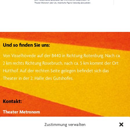
Und so finden Sie uns:
Von Visselhövede auf der B440 in Richtung Rotenburg.
Nach ca.
2 km rechts Richtung Rosebruch, nach ca. 5 km kommt der Ort
Hütthof.
Auf der rechten Seite gelegen befindet sich das
Theater in der 2. Halle des Gutshofes.
Kontakt:
Theater Metronom
Hütthof 1, 27374, Visselhövede
Zustimmung verwalten
info@theater-metronom.de