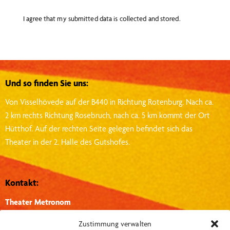
I agree that my submitted data is
collected and stored
.
Und so finden Sie uns:
Von Visselhövede auf der B440 in Richtung Rotenburg.
Nach ca.
2 km rechts Richtung Rosebruch, nach ca. 5 km kommt der Ort
Hütthof.
Auf der rechten Seite gelegen befindet sich das
Theater in der 2. Halle des Gutshofes.
Kontakt:
Theater Metronom
Hütthof 1, 27374, Visselhövede
Zustimmung verwalten