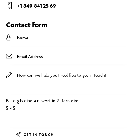
E-
+1 840 841 25 69
ma
Ph
il:
on
Contact Form
e:
Bitte gib eine Antwort in Ziffern ein:
5 × 5 =