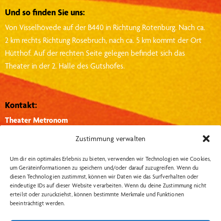
Und so finden Sie uns:
Von Visselhövede auf der B440 in Richtung Rotenburg.
Nach ca.
2 km rechts Richtung Rosebruch, nach ca. 5 km kommt der Ort
Hütthof.
Auf der rechten Seite gelegen befindet sich das
Theater in der 2. Halle des Gutshofes.
Kontakt:
Theater Metronom
Hütthof 1, 27374, Visselhövede
Zustimmung verwalten
info@theater-metronom.de
Um dir ein optimales Erlebnis zu bieten, verwenden wir Technologien wie Cookies,
Tel.: 04262 – 1351
um Geräteinformationen zu speichern und/oder darauf zuzugreifen. Wenn du
diesen Technologien zustimmst, können wir Daten wie das Surfverhalten oder
eindeutige IDs auf dieser Website verarbeiten. Wenn du deine Zustimmung nicht
Wichtige Links:
Social Media:
erteilst oder zurückziehst, können bestimmte Merkmale und Funktionen
beeinträchtigt werden.
Datenschutzerklärung
Insta