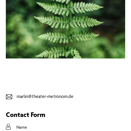
marlin@theater-metronom.de
E-
ma
Contact Form
il: