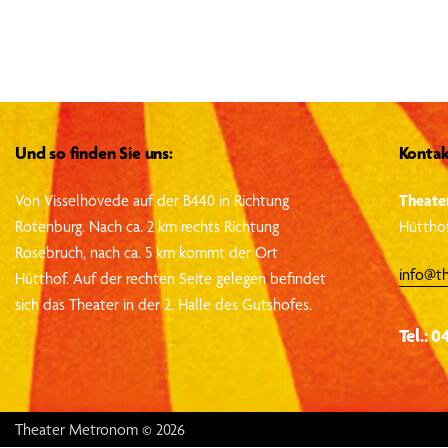
Und so finden Sie uns:
Kontak
Von Visselhövede auf der B440 in Richtung
Theate
Rotenburg.
Nach ca. 2 km rechts Richtung
Hütthof
Rosebruch, nach ca. 5 km kommt der Ort
info@t
Hütthof.
Auf der rechten Seite gelegen befindet
sich das Theater in der 2. Halle des Gutshofes.
Tel.: 0
Theater Metronom © 2026