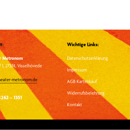
t:
Wichtige Links:
r Metronom
Datenschutzerklärung
 1, 27374, Visselhövede
Impressum
heater-metronom.de
AGB Kartenkauf
Widerrufsbelehrung
4262 – 1351
Kontakt