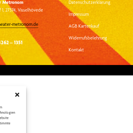
r Metronom
Datenschutzerklärung
 1, 27374, Visselhövede
Impressum
heater-metronom.de
AGB Kartenkauf
Widerrufsbelehrung
4262 – 1351
Kontakt
um
chnologien
ebsite
stimmte