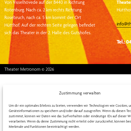
Von Visselhövede auf der B440 in Richtung
Theate
Rotenburg.
Nach ca. 2 km rechts Richtung
Hütthof
Rosebruch, nach ca. 5 km kommt der Ort
info@t
Hütthof.
Auf der rechten Seite gelegen befindet
sich das Theater in der 2. Halle des Gutshofes.
Tel.: 0
Theater Metronom © 2026
Zustimmung verwalten
Um dir ein optimales Erlebnis zu bieten, verwenden wir Technologien wie Cookies, 
Geräteinformationen zu speichern und/oder darauf zuzugreifen. Wenn du diesen Te
zustimmst, können wir Daten wie das Surfverhalten oder eindeutige IDs auf dieser W
verarbeiten. Wenn du deine Zustimmung nicht erteilst oder zurückziehst, können be
Merkmale und Funktionen beeinträchtigt werden.