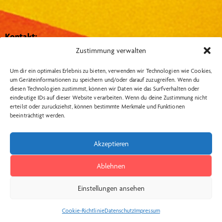
Kontakt:
Zustimmung verwalten
Theater Metronom
Hütthof 1, 27374, Visselhövede
Um dir ein optimales Erlebnis zu bieten, verwenden wir Technologien wie Cookies,
um Geräteinformationen zu speichern und/oder darauf zuzugreifen. Wenn du
info@theater-metronom.de
diesen Technologien zustimmst, können wir Daten wie das Surfverhalten oder
eindeutige IDs auf dieser Website verarbeiten. Wenn du deine Zustimmung nicht
Tel.: 04262 – 1351
erteilst oder zurückziehst, können bestimmte Merkmale und Funktionen
beeinträchtigt werden.
Wichtige Links:
Social Media:
Akzeptieren
Insta
Datenschutzerklärung
Impressum
Ablehnen
AGB Kartenkauf
Einstellungen ansehen
Widerrufsbelehrung
Kontakt
Cookie-Richtlinie
Datenschutz
Impressum