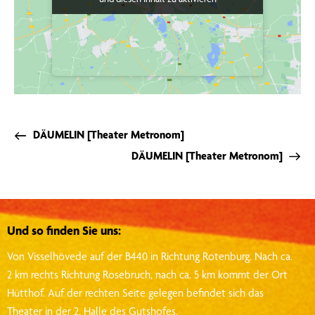
DÄUMELIN [Theater Metronom]
DÄUMELIN [Theater Metronom]
Und so finden Sie uns:
Von Visselhövede auf der B440 in Richtung Rotenburg.
Nach ca.
2 km rechts Richtung Rosebruch, nach ca. 5 km kommt der Ort
Hütthof.
Auf der rechten Seite gelegen befindet sich das
Theater in der 2. Halle des Gutshofes.