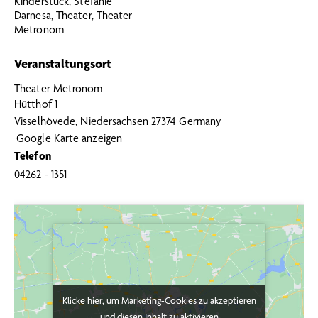
Kinderstück
,
Stefanie
Darnesa
,
Theater
,
Theater
Metronom
Veranstaltungsort
Theater Metronom
Hütthof 1
Visselhövede
,
Niedersachsen
27374
Germany
Google Karte anzeigen
Telefon
04262 - 1351
Klicke hier, um Marketing-Cookies zu akzeptieren
Klicke hier, um Marketing-Cookies zu akzeptieren
und diesen Inhalt zu aktivieren
und diesen Inhalt zu aktivieren