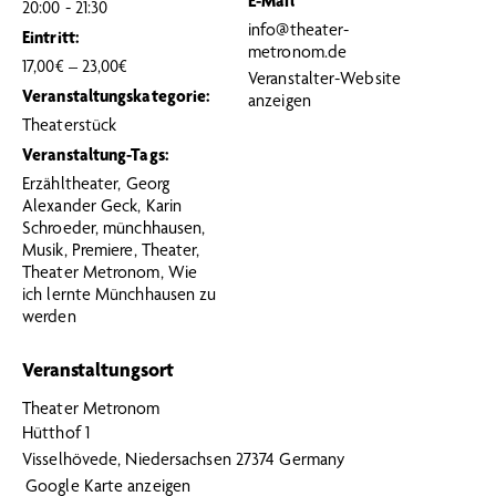
E-Mail
20:00 - 21:30
info@theater-
Eintritt:
metronom.de
17,00€ – 23,00€
Veranstalter-Website
Veranstaltungskategorie:
anzeigen
Theaterstück
Veranstaltung-Tags:
Erzähltheater
,
Georg
Alexander Geck
,
Karin
Schroeder
,
münchhausen
,
Musik
,
Premiere
,
Theater
,
Theater Metronom
,
Wie
ich lernte Münchhausen zu
werden
Veranstaltungsort
Theater Metronom
Hütthof 1
Visselhövede
,
Niedersachsen
27374
Germany
Google Karte anzeigen