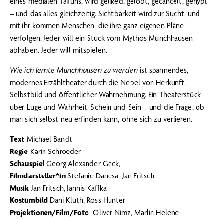
eines medialen Taifuns, wird geliked, gelobt, gecancelt, gehypt
– und das alles gleichzeitig. Sichtbarkeit wird zur Sucht, und
mit ihr kommen Menschen, die ihre ganz eigenen Pläne
verfolgen. Jeder will ein Stück vom Mythos Münchhausen
abhaben. Jeder will mitspielen.
Wie ich lernte Münchhausen zu werden
ist spannendes,
modernes Erzähltheater durch die Nebel von Herkunft,
Selbstbild und öffentlicher Wahrnehmung. Ein Theaterstück
über Lüge und Wahrheit, Schein und Sein – und die Frage, ob
man sich selbst neu erfinden kann, ohne sich zu verlieren.
Text
Michael Bandt
Regie
Karin Schroeder
Schauspiel
Georg Alexander Geck,
Filmdarsteller*in
Stefanie Danesa, Jan Fritsch
Musik
Jan Fritsch, Jannis Kaffka
Kostümbild
Dani Kluth, Ross Hunter
Projektionen/Film/Foto
Oliver Nimz, Marlin Helene