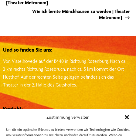
[Theater Metronom]
Wie ich lernte Münchhausen zu werden [Theater
Metronom]
Und so finden Sie uns:
Von Visselhövede auf der B440 in Richtung Rotenburg.
Nach ca.
2 km rechts Richtung Rosebruch, nach ca. 5 km kommt der Ort
Hütthof.
Auf der rechten Seite gelegen befindet sich das
Theater in der 2. Halle des Gutshofes.
Kontakt:
Zustimmung verwalten
Theater Metronom
Hütthof 1, 27374, Visselhövede
Um dir ein optimales Erlebnis zu bieten, verwenden wir Technologien wie Cookies,
um Geräteinformationen zu speichern und/oder darauf zuzugreifen. Wenn du