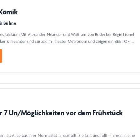
 Komik
 & Bühne
iges Jubiläum Mit Alexander Neander und Wolfram von Bodecker Regie Lionel
er & Neander sind zurück im Theater Metronom und zeigen ein BEST OF! …
er 7 Un/Möglichkeiten vor dem Frühstück
n, als Alice aus ihrer Normalität hinausfällt. Sie fällt und fällt – hinein in eine