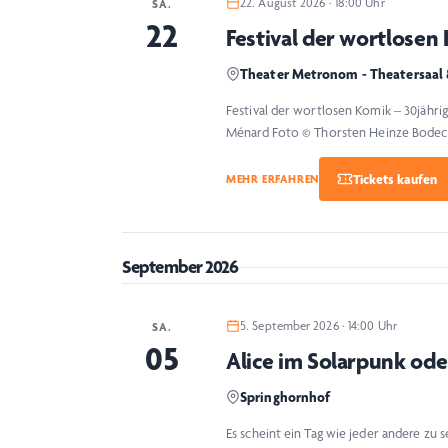
22. August 2026 · 18:00 Uhr
SA.
22
Festival der wortlosen
Theater Metronom - Theatersaal
Festival der wortlosen Komik – 30jähr
Ménard Foto © Thorsten Heinze Bodeck
MEHR ERFAHREN
September 2026
5. September 2026 · 14:00 Uhr
SA.
05
Alice im Solarpunk od
Springhornhof
Es scheint ein Tag wie jeder andere zu sei