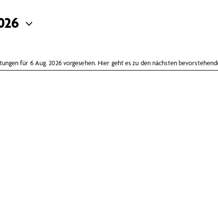
026
tungen für 6 Aug. 2026 vorgesehen. Hier geht es zu den
nächsten bevorstehend
H
i
n
w
e
i
s