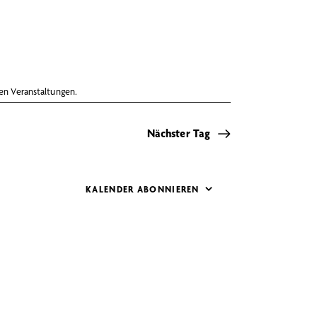
a
n
s
en Veranstaltungen
.
t
a
Nächster Tag
l
t
KALENDER ABONNIEREN
u
n
g
A