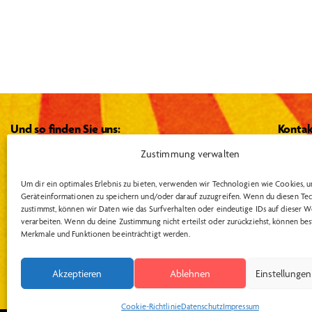
n
n
g
g
e
b
e
e
n
n
.
Und so finden Sie uns:
Kontak
S
S
Zustimmung verwalten
u
Von Visselhövede auf der B440 in Richtung
Theate
Rotenburg.
Nach ca. 2 km rechts Richtung
u
c
Hütthof
Um dir ein optimales Erlebnis zu bieten, verwenden wir Technologien wie Cookies, 
Geräteinformationen zu speichern und/oder darauf zuzugreifen. Wenn du diesen Te
Rosebruch, nach ca. 5 km kommt der Ort
h
zustimmst, können wir Daten wie das Surfverhalten oder eindeutige IDs auf dieser W
info@t
c
Hütthof.
Auf der rechten Seite gelegen befindet
e
verarbeiten. Wenn du deine Zustimmung nicht erteilst oder zurückziehst, können be
sich das Theater in der 2. Halle des Gutshofes.
Merkmale und Funktionen beeinträchtigt werden.
n
h
Tel.: 0
a
Akzeptieren
Ablehnen
Einstellunge
c
e
h
Cookie-Richtlinie
Datenschutz
Impressum