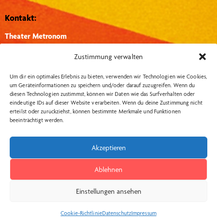
Kontakt:
Theater Metronom
Hütthof 1, 27374, Visselhövede
Zustimmung verwalten
info@theater-metronom.de
Um dir ein optimales Erlebnis zu bieten, verwenden wir Technologien wie Cookies,
Tel.: 04262 – 1351
um Geräteinformationen zu speichern und/oder darauf zuzugreifen. Wenn du
diesen Technologien zustimmst, können wir Daten wie das Surfverhalten oder
eindeutige IDs auf dieser Website verarbeiten. Wenn du deine Zustimmung nicht
Wichtige Links:
Social Media:
erteilst oder zurückziehst, können bestimmte Merkmale und Funktionen
beeinträchtigt werden.
Insta
Datenschutzerklärung
Impressum
Akzeptieren
AGB Kartenkauf
Ablehnen
Widerrufsbelehrung
Kontakt
Einstellungen ansehen
Cookie-Richtlinie
Datenschutz
Impressum