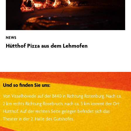
NEWS
Hütthof Pizza aus dem Lehmofen
Und so finden Sie uns:
Von Visselhövede auf der B440 in Richtung Rotenburg.
Nach ca.
2 km rechts Richtung Rosebruch, nach ca. 5 km kommt der Ort
Hütthof.
Auf der rechten Seite gelegen befindet sich das
Theater in der 2. Halle des Gutshofes.