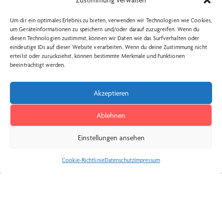
Zustimmung verwalten
Um dir ein optimales Erlebnis zu bieten, verwenden wir Technologien wie Cookies,
um Geräteinformationen zu speichern und/oder darauf zuzugreifen. Wenn du
Kontakt:
diesen Technologien zustimmst, können wir Daten wie das Surfverhalten oder
eindeutige IDs auf dieser Website verarbeiten. Wenn du deine Zustimmung nicht
Theater Metronom
erteilst oder zurückziehst, können bestimmte Merkmale und Funktionen
beeinträchtigt werden.
Hütthof 1, 27374, Visselhövede
info@theater-metronom.de
Akzeptieren
Tel.: 04262 – 1351
Ablehnen
Wichtige Links:
Social Media:
Einstellungen ansehen
Insta
Datenschutzerklärung
Cookie-Richtlinie
Datenschutz
Impressum
Impressum
AGB Kartenkauf
Widerrufsbelehrung
Kontakt