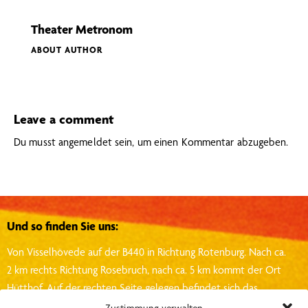
Theater Metronom
ABOUT AUTHOR
Leave a comment
Du musst
angemeldet
sein, um einen Kommentar abzugeben.
Und so finden Sie uns:
Von Visselhövede auf der B440 in Richtung Rotenburg.
Nach ca.
2 km rechts Richtung Rosebruch, nach ca. 5 km kommt der Ort
Hütthof.
Auf der rechten Seite gelegen befindet sich das
Theater in der 2. Halle des Gutshofes.