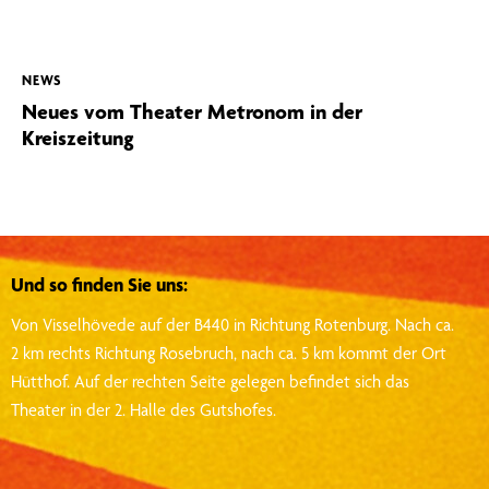
NEWS
Neues vom Theater Metronom in der
Kreiszeitung
Und so finden Sie uns:
Von Visselhövede auf der B440 in Richtung Rotenburg.
Nach ca.
2 km rechts Richtung Rosebruch, nach ca. 5 km kommt der Ort
Hütthof.
Auf der rechten Seite gelegen befindet sich das
Theater in der 2. Halle des Gutshofes.