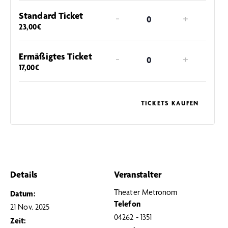
Standard Ticket
-
+
A
23,00
€
n
z
Ermäßigtes Ticket
-
+
A
a
17,00
€
n
h
z
l
TICKETS KAUFEN
a
h
l
Details
Veranstalter
Theater Metronom
Datum:
Telefon
21 Nov. 2025
04262 - 1351
Zeit: