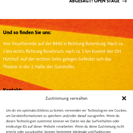
ABGESAGT! OPEN STAGE
Und so finden Sie uns:
Von Visselhövede auf der B440 in Richtung Rotenburg.
Nach ca.
2 km rechts Richtung Rosebruch, nach ca. 5 km kommt der Ort
Hütthof.
Auf der rechten Seite gelegen befindet sich das
Theater in der 2. Halle des Gutshofes.
Kontakt:
Zustimmung verwalten
Theater Metronom
Hütthof 1, 27374, Visselhövede
Um dir ein optimales Erlebnis zu bieten, verwenden wir Technologien wie Cookies,
um Geräteinformationen zu speichern und/oder darauf zuzugreifen. Wenn du
info@theater-metronom.de
diesen Technologien zustimmst, können wir Daten wie das Surfverhalten oder
eindeutige IDs auf dieser Website verarbeiten. Wenn du deine Zustimmung nicht
Tel.: 04262 – 1351
erteilst oder zurückziehst, können bestimmte Merkmale und Funktionen