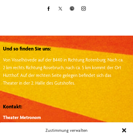
Und so finden Sie uns:
Von Visselhövede auf der B440 in Richtung Rotenburg.
Nach ca.
2 km rechts Richtung Rosebruch, nach ca. 5 km kommt der Ort
Hütthof.
Auf der rechten Seite gelegen befindet sich das
Theater in der 2. Halle des Gutshofes.
Kontakt:
Theater Metronom
Hütthof 1, 27374, Visselhövede
Zustimmung verwalten