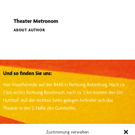
Theater Metronom
ABOUT AUTHOR
Und so finden Sie uns:
Von Visselhövede auf der B440 in Richtung Rotenburg.
Nach ca.
2 km rechts Richtung Rosebruch, nach ca. 5 km kommt der Ort
Hütthof.
Auf der rechten Seite gelegen befindet sich das
Theater in der 2. Halle des Gutshofes.
Kontakt:
Zustimmung verwalten