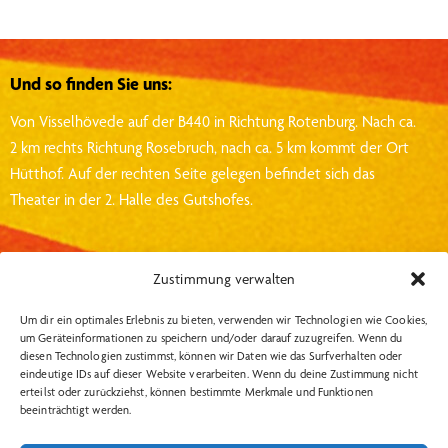
Und so finden Sie uns:
Von Visselhövede auf der B440 in Richtung Rotenburg.
Nach ca.
2 km rechts Richtung Rosebruch, nach ca. 5 km kommt der Ort
Hütthof.
Auf der rechten Seite gelegen befindet sich das
Theater in der 2. Halle des Gutshofes.
Kontakt:
Zustimmung verwalten
Theater Metronom
Um dir ein optimales Erlebnis zu bieten, verwenden wir Technologien wie Cookies,
um Geräteinformationen zu speichern und/oder darauf zuzugreifen. Wenn du
Hütthof 1, 27374, Visselhövede
diesen Technologien zustimmst, können wir Daten wie das Surfverhalten oder
eindeutige IDs auf dieser Website verarbeiten. Wenn du deine Zustimmung nicht
info@theater-metronom.de
erteilst oder zurückziehst, können bestimmte Merkmale und Funktionen
Tel.: 04262 – 1351
beeinträchtigt werden.